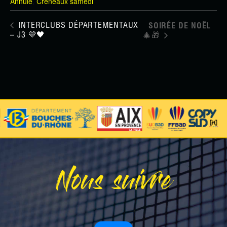
Annulé
,
Créneaux samedi
INTERCLUBS DÉPARTEMENTAUX
SOIRÉE DE NOËL
– J3 💛🖤
🎄🎁
Nous suivre