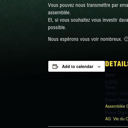
Vous pouvez nous transmettre par email
assemblée.
Et, si vous souhaitez vous investir dav
possible.
Nous espérons vous voir nombreux. 
DETAIL
Add to calendar
Date:
4 June
Time:
18h30 - 22h
Event Cate
Assemblée 
Event Tags
AG
,
Vie du 