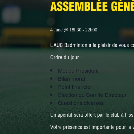
ASSEMBLÉE GÉNÉ
4 June @ 18h30
-
22h00
L’AUC Badminton a le plaisir de vous 
Ordre du jour :
Mot du Président
Bilan moral
Point financier
Élection du Comité Directeur
Questions diverses
Un apéritif sera offert par le club à l’is
Votre présence est importante pour la 