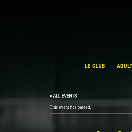
LE CLUB
ADUL
« ALL EVENTS
This event has passed.