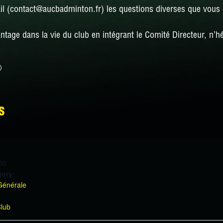
 (contact@aucbadminton.fr) les questions diverses que vous so
antage dans la vie du club en intégrant le Comité Directeur, n’

S
00
gory:
Générale
:
Club