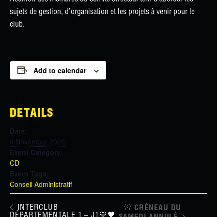
sujets de gestion, d’organisation et les projets à venir pour le
club.
Add to calendar
DETAILS
Date:
6 November 2025
Event Category:
CD
Event Tags:
Conseil Administratif
INTERCLUB
🚨​ CRÉNEAU DU
DÉPARTEMENTALE 1 – J1💛🖤