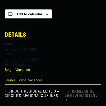
Add to calendar
DETAILS
Start:
24 February @ 8h00
End:
26 February @ 17h00
Event Categories:
Stage
,
Vacances
Event Tags:
Jeunes
,
Stage
,
Vacances
CIRCUIT RÉGIONAL ELITE 3 –
✅ CRÉNEAU DU
SAMEDI MAINTENU
CIRCUITS RÉGIONAUX JEUNES