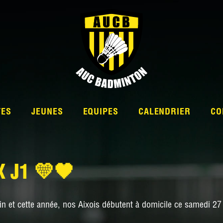
TES
JEUNES
EQUIPES
CALENDRIER
CO
 J1 💛🖤
L’ÉQUIPE
n et cette année, nos Aixois débutent à domicile ce samedi 2
NATIONALE 2