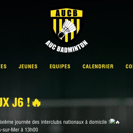
TES
JEUNES
EQUIPES
CALENDRIER
CO
X J6 !🔥
L’ÉQUIPE
sixième journée des interclubs nationaux à domicile !
NATIONALE 2
os-sur-Mer à 13h00