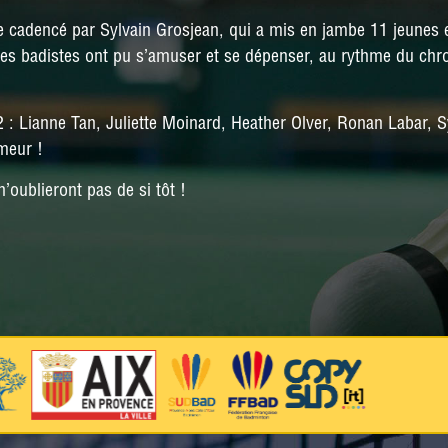
NATIONALE 3
e cadencé par Sylvain Grosjean, qui a mis en jambe 11 jeunes 
 les badistes ont pu s’amuser et se dépenser, au rythme du chr
PRÉ-NATIONALE
RÉGIONALE 2
 Lianne Tan, Juliette Moinard, Heather Olver, Ronan Labar, Sy
RÉGIONALE 3
meur !
n’oublieront pas de si tôt !
DÉPARTEMENTALE 1
DÉPARTEMENTALE 3
DÉPARTEMENTALE 5
DÉPARTEMENTALE 6