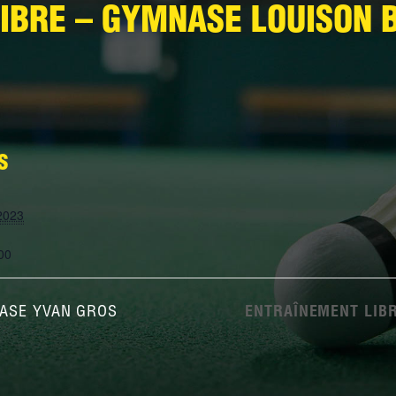
NATIONALE 3
IBRE – GYMNASE LOUISON 
PRÉ-NATIONALE
RÉGIONALE 2
RÉGIONALE 3
S
DÉPARTEMENTALE 1
2023
DÉPARTEMENTALE 3
DÉPARTEMENTALE 5
00
DÉPARTEMENTALE 6
ASE YVAN GROS
ENTRAÎNEMENT LIB