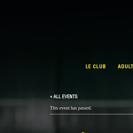
LE CLUB
ADUL
« ALL EVENTS
This event has passed.