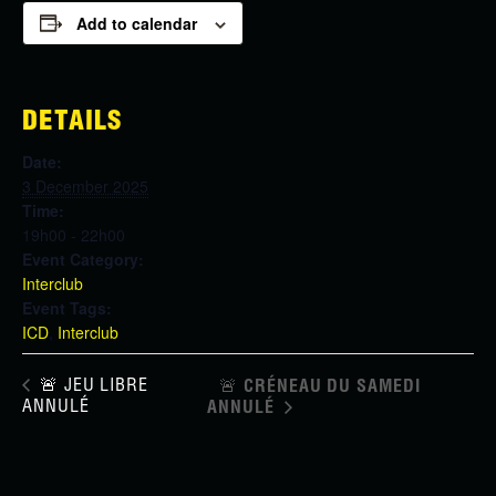
Add to calendar
DETAILS
Date:
3 December 2025
Time:
19h00 - 22h00
Event Category:
Interclub
Event Tags:
ICD
,
Interclub
🚨 JEU LIBRE
🚨​ CRÉNEAU DU SAMEDI
ANNULÉ
ANNULÉ