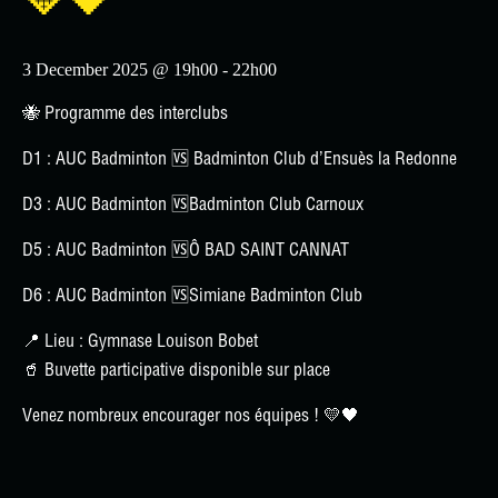
💛🖤
3 December 2025 @ 19h00
-
22h00
🐝
Programme des interclubs
D1 :
AUC Badminton 🆚
Badminton Club d’Ensuès la Redonne
D3 :
AUC Badminton 🆚
Badminton Club Carnoux
D5 :
AUC Badminton 🆚
Ô BAD SAINT CANNAT
D6 :
AUC Badminton 🆚
Simiane Badminton Club
📍
Lieu :
Gymnase Louison Bobet
🥤
Buvette participative disponible sur place
Venez nombreux encourager nos équipes ! 💛🖤