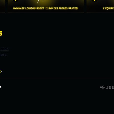
S
 2025
gory:
:
ub

📢 JO