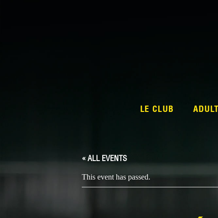
LE CLUB
ADUL
« ALL EVENTS
This event has passed.