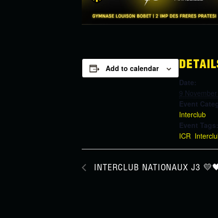
DETAIL
Add to calendar
Date:
9 November
Event Cate
Interclub
Event Tags
ICR
,
Intercl
INTERCLUB NATIONAUX J3 💛