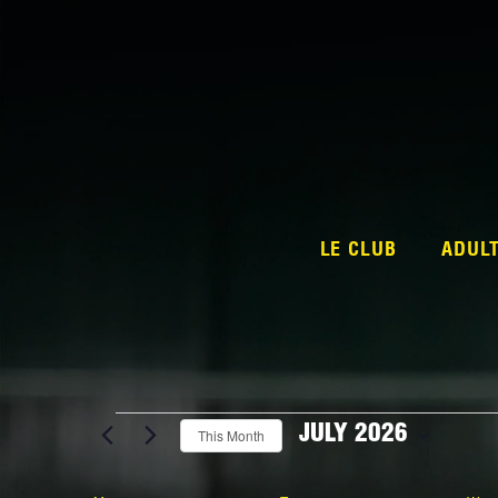
LE CLUB
ADUL
Events
JULY 2026
This Month
Select
date.