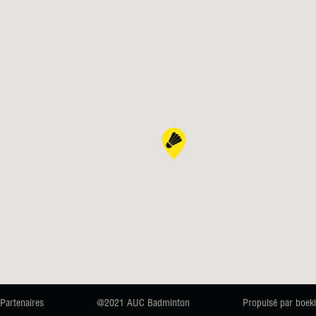
Partenaires
@2021 AUC Badminton
Propulsé par boeki