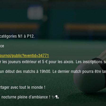
NATIONALE 3
PRÉ-NATIONALE
RÉGIONALE 2
RÉGIONALE 3
 catégories
N1 à P12
.
nce
DÉPARTEMENTALE 1
/tournoi/public?eventid=34771
DÉPARTEMENTALE 3
r les joueurs extérieur et 5 € pour les aixois. Les inscription
DÉPARTEMENTALE 5
DÉPARTEMENTALE 6
un début des matchs à 19h00. Le dernier match pourra être la
artager avec tout le monde !
n nocturne pleine d’ambiance ! ✨🏸