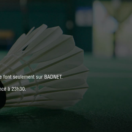
s se font seulement sur BADNET.
ncé à 23h30.