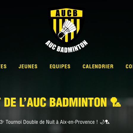
TES
JEUNES
EQUIPES
CALENDRIER
CO
 DE L’AUC BADMINTON 🏸
L’ÉQUIPE
3ᵉ Tournoi Double de Nuit
à Aix-en-Provence ! 🌙🏸
NATIONALE 2