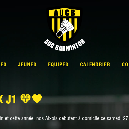
TES
JEUNES
EQUIPES
CALENDRIER
CO
 J1 💛🖤
L’ÉQUIPE
n et cette année, nos Aixois débutent à domicile ce samedi 2
NATIONALE 2