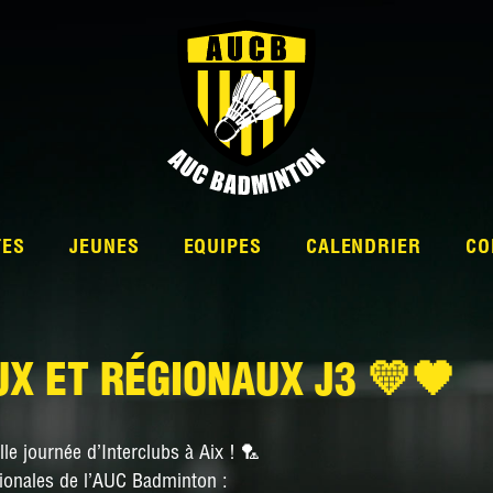
TES
JEUNES
EQUIPES
CALENDRIER
CO
X ET RÉGIONAUX J3 💛🖤
L’ÉQUIPE
e journée d’Interclubs à Aix ! 🏸
NATIONALE 2
ionales de l’AUC Badminton :