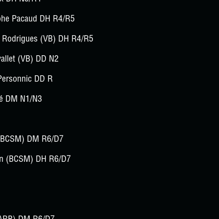
ophe Pacaud DH R4/R5
 Rodrigues (VB) DH R4/R5
allet (VB) DD N2
Personnic DD R
ré DM N1/N3
 (BCSM) DM R6/D7
on (BCSM) DH R6/D7