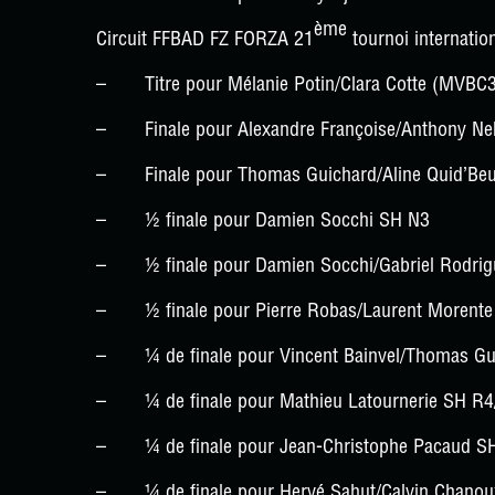
ème
Circuit FFBAD FZ FORZA 21
tournoi internatio
– Titre pour Mélanie Potin/Clara Cotte (MVBC
– Finale pour Alexandre Françoise/Anthony Ne
– Finale pour Thomas Guichard/Aline Quid’Be
– ½ finale pour Damien Socchi SH N3
– ½ finale pour Damien Socchi/Gabriel Rodrig
– ½ finale pour Pierre Robas/Laurent Morente
– ¼ de finale pour Vincent Bainvel/Thomas Gu
– ¼ de finale pour Mathieu Latournerie SH R4
– ¼ de finale pour Jean-Christophe Pacaud S
– ¼ de finale pour Hervé Sahut/Calvin Chano