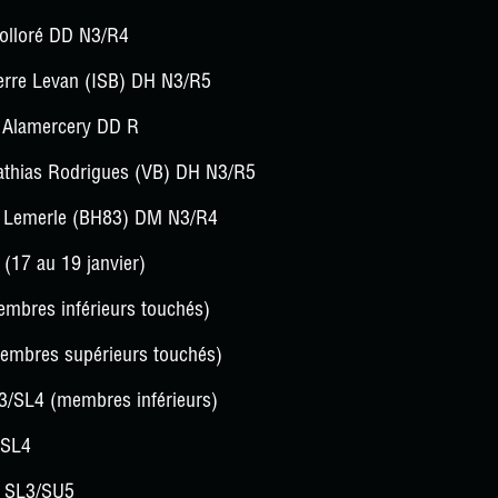
olloré DD N3/R4
rre Levan (ISB) DH N3/R5
 Alamercery DD R
athias Rodrigues (VB) DH N3/R5
in Lemerle (BH83) DM N3/R4
(17 au 19 janvier)
bres inférieurs touchés)
mbres supérieurs touchés)
/SL4 (membres inférieurs)
 SL4
 SL3/SU5