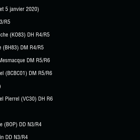
et 5 janvier 2020)
N3/R5
eche (KO83) DH R4/R5
le (BH83) DM R4/R5
s Mesmacque DM R5/R6
uel (BCBC01) DM R5/R6
)
ael Pierrel (VC30) DH R6
he (BOP) DD N3/R4
in DD N3/R4