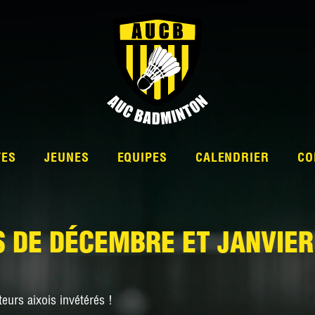
TES
JEUNES
EQUIPES
CALENDRIER
CO
S DE DÉCEMBRE ET JANVIER
L’ÉQUIPE
NATIONALE 2
teurs aixois invétérés !