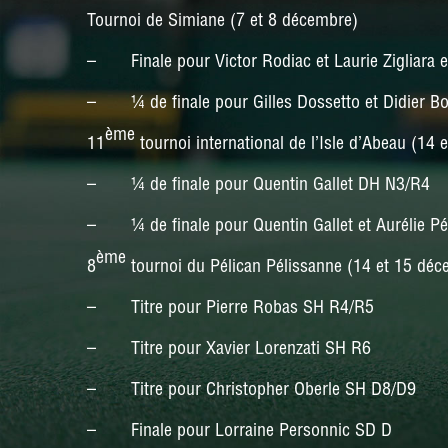
Tournoi de Simiane (7 et 8 décembre)
– Finale pour Victor Rodiac et Laurie Zigliara
– ¼ de finale pour Gilles Dossetto et Didier 
ème
11
tournoi international de l’Isle d’Abeau (14
– ¼ de finale pour Quentin Gallet DH N3/R4
– ¼ de finale pour Quentin Gallet et Aurélie P
ème
8
tournoi du Pélican Pélissanne (14 et 15 dé
– Titre pour Pierre Robas SH R4/R5
– Titre pour Xavier Lorenzati SH R6
– Titre pour Christopher Oberle SH D8/D9
– Finale pour Lorraine Personnic SD D