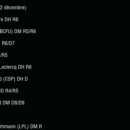
22 décembre)
re DH R6
 (BCFU) DM R5/R6
M R6/D7
4/R5
Leclercq DH R6
d (CSP) DH D
DD R4/R5
et DM D8/D9
urhmann (LPL) DM R