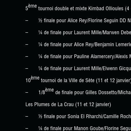
ème
5
tournoi double et mixte Kimbad Ollioules (4 
– ½ finale pour Alice Rey/Florine Seguin DD 
– ¼ de finale pour Laurent Mille/Marwen Deb
– ¼ de finale pour Alice Rey/Benjamin Lemer
– ¼ de finale pour Pauline Alamercery/Alexi
– ¼ de finale pour Laurent Mille/Elwenn Gicq
ème
10
tournoi de la Ville de Sète (11 et 12 janvier
ème
– 1/8
de finale pour Gilles Dossetto/Mich
Les Plumes de La Crau (11 et 12 janvier)
– ½ finale pour Sonia El Rharchi/Camille Roc
– ¼ de finale pour Manon Goube/Florine Segu