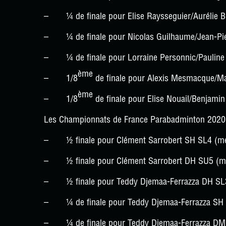
– ¼ de finale pour Elise Raysseguier/Aurélie B
– ¼ de finale pour Nicolas Guilhaume/Jean-Pie
– ¼ de finale pour Lorraine Personnic/Pauline
ème
– 1/8
de finale pour Alexis Mesmacque/M
ème
– 1/8
de finale pour Elise Nouail/Benjam
Les Championnats de France Parabadminton 2020 
– ½ finale pour Clément Sarrobert SH SL4 (mem
– ½ finale pour Clément Sarrobert DH SU5 (me
– ½ finale pour Teddy Djemaa-Ferrazza DH SL3
– ¼ de finale pour Teddy Djemaa-Ferrazza SH
– ¼ de finale pour Teddy Djemaa-Ferrazza DM