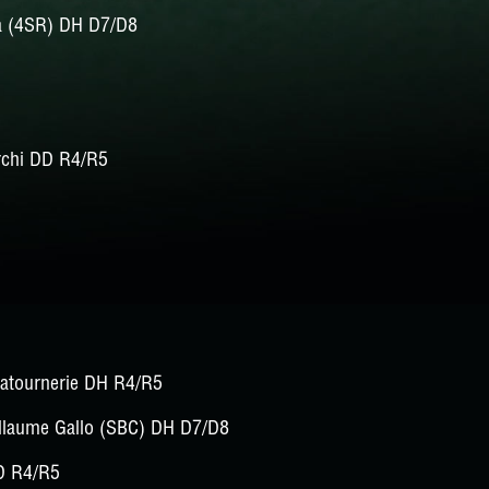
ia (4SR) DH D7/D8
rchi DD R4/R5
atournerie DH R4/R5
llaume Gallo (SBC) DH D7/D8
D R4/R5