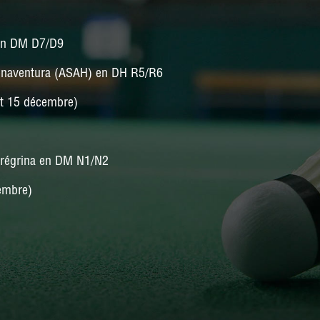
NATIONALE 3
 en DM D7/D9
PRÉ-NATIONALE
Bonaventura (ASAH) en DH R5/R6
RÉGIONALE 2
RÉGIONALE 3
 et 15 décembre)
DÉPARTEMENTALE 1
érégrina en DM N1/N2
DÉPARTEMENTALE 3
cembre)
DÉPARTEMENTALE 5
DÉPARTEMENTALE 6