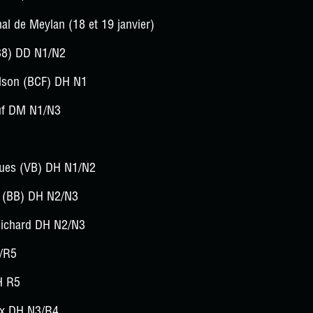
nal de Meylan (18 et 19 janvier)
38) DD N1/N2
lson (BCF) DH N1
uf DM N1/N3
ues (VB) DH N1/N2
 (BB) DH N2/N3
ichard DH N2/N3
/R5
H R5
ux DH N3/R4