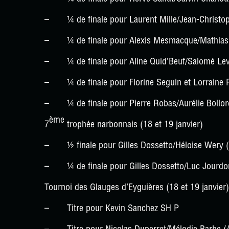
– ¼ de finale pour Laurent Mille/Jean-Christ
– ¼ de finale pour Alexis Mesmacque/Mathias
– ¼ de finale pour Aline Quid’Beuf/Salomé Lev
– ¼ de finale pour Florine Seguin et Lorraine 
– ¼ de finale pour Pierre Robas/Aurélie Bollo
ème
7
trophée narbonnais (18 et 19 janvier)
– ½ finale pour Gilles Dossetto/Héloise Wery
– ¼ de finale pour Gilles Dossetto/Luc Jourd
Tournoi des Glauges d’Eyguières (18 et 19 janvier)
– Titre pour Kevin Sanchez SH P