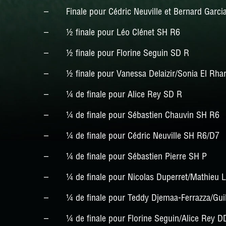
– Finale pour Cédric Neuville et Bernard Garc
– ½ finale pour Léo Clénet SH R6
– ½ finale pour Florine Seguin SD R
– ½ finale pour Vanessa Delaizir/Sonia El Rha
– ¼ de finale pour Alice Rey SD R
– ¼ de finale pour Sébastien Chauvin SH R6
– ¼ de finale pour Cédric Neuville SH R6/D7
– ¼ de finale pour Sébastien Pierre SH P
– ¼ de finale pour Nicolas Duperret/Mathieu L
– ¼ de finale pour Teddy Djemaa-Ferrazza/Gui
– ¼ de finale pour Florine Seguin/Alice Rey D